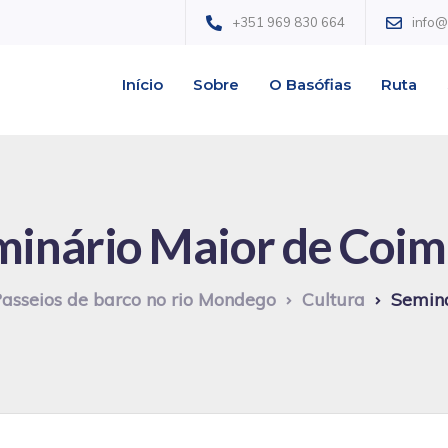
+351 969 830 664
info
Início
Sobre
O Basófias
Ruta
minário Maior de Coim
Passeios de barco no rio Mondego
Cultura
Seminá